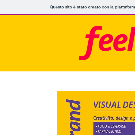
Questo sito è stato creato con la piattafor